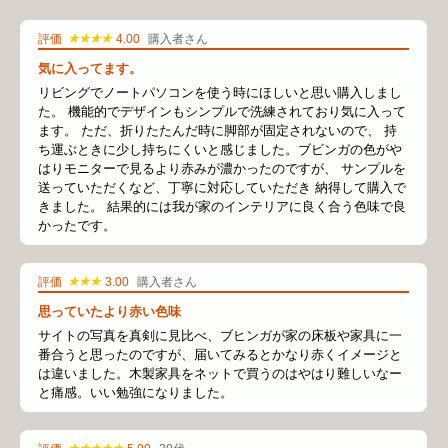
★★★★
評価
4.00
購入者さん
気に入ってます。
リビングでノートパソコンを使う時にほしいと思い購入しまし
た。 機能的でデザインもシンプルで洗練されており気に入って
ます。 ただ、折りたたんだ時に脚部が固定されないので、 持
ち運ぶときに少し持ちにくいと感じました。ブビンガの色がや
はりモニターで見るより赤みが濃かったのですが、 サンプルを
送っていただくなど、丁寧に対応していただき 納得して購入で
きました。 結果的には我が家のインテリアに良く合う色味で良
かったです。
★★★
評価
3.00
購入者さん
思っていたより赤い色味
サイトの写真を真剣に見比べ、ブヒンガが家の床板や家具に一
番合うと思ったのですが、届いてみるとかなり赤くイメージと
は違いました。木製家具をネットで買うのはやはり難しいなー
と痛感。いい勉強になりました。