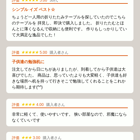
★★★★★
評価
5.00
30代
シンプル イズ ベスト☆
ちょうど一人用の折りたたみテーブルを探していたのでこちら
のテーブルを 拝見し、即決で購入しました。 折りたたむとほ
んとに薄くなるんで収納にも便利です。 作りもしっかりしてい
て大満足な逸品でした！
★★★★★
評価
5.00
購入者さん
子供達の勉強机に
注文してから日にちがありましたが、到着してから子供達は大
喜びでした。 商品は、思っていたよりも大変軽く、子供達も好
きな場所へ机を持って行きそこで勉強してくれることをこれか
ら期待します(^^)
★★★★
評価
4.00
購入者さん
非常に軽くて、使いやすいです。 狭い部屋なので、邪魔になら
なくていいです
★★★
評価
3.00
購入者さん