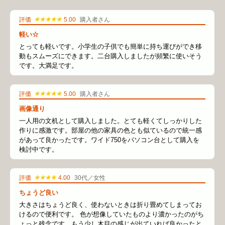
★★★★★
評価
5.00
購入者さん
軽い☆
とっても軽いです。小学生の子供でも簡単に持ち運びができ移
動もスムーズにできます。二台購入しましたが頻繁に使いそう
です。大満足です。
★★★★★
評価
5.00
購入者さん
画像通り
一人用の文机として購入しました。とても軽くてしっかりした
作りに感激です。部屋の他の家具の色とも似ているので統一感
があって良かったです。ワイド750をパソコン台として購入を
検討中です。
★★★★
評価
4.00
30代／女性
ちょうど良い
大きさはちょうど良く、使わないときは折り畳めてしまってお
けるので便利です。 色が想像していたものより濃かったのがち
ょっと残念です。もう少し木目の感じが出ていれば良かったと