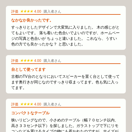
★★★★
評価
4.00
購入者さん
なかなか良かったです。
すっきりとしたデザインで大変気に入りました。 木の感じがと
てもよいです。 落ち着いた色合いでよいのですが、ホームペー
ジの写真と色合いが ちょっと違いました。 これなら、うすい
色の方でも良かったかな？ と思いました。
★★★★
評価
4.00
購入者さん
台として使ってます
古都のTV台のとなりにおいてスピーカーを置く台として使って
ます奥行きが同じなのですっきり収まってます。色も気に入っ
てます。
★★★★
評価
4.00
購入者さん
コンパクトなテーブル
狭いリビングなので、小さめのテーブル（幅７０センチ以内、
高さ３３センチ以下）を探しました。ガラストップで下にリモ
コンなどを置けるタイプの物にも惹かれたのですが、サイズが