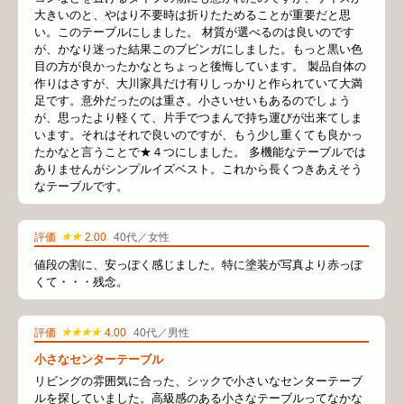
大きいのと、やはり不要時は折りたためることが重要だと思
い。このテーブルにしました。 材質が選べるのは良いのです
が、かなり迷った結果このブビンガにしました。もっと黒い色
目の方が良かったかなとちょっと後悔しています。 製品自体の
作りはさすが、大川家具だけ有りしっかりと作られていて大満
足です。意外だったのは重さ。小さいせいもあるのでしょう
が、思ったより軽くて、片手でつまんで持ち運びが出来てしま
います。それはそれで良いのですが、もう少し重くても良かっ
たかなと言うことで★４つにしました。 多機能なテーブルでは
ありませんがシンプルイズベスト。これから長くつきあえそう
なテーブルです。
★★
評価
2.00
40代／女性
値段の割に、安っぽく感じました。特に塗装が写真より赤っぽ
くて・・・残念。
★★★★
評価
4.00
40代／男性
小さなセンターテーブル
リビングの雰囲気に合った、シックで小さいなセンターテーブ
ルを探していました。高級感のある小さなテーブルってなかな