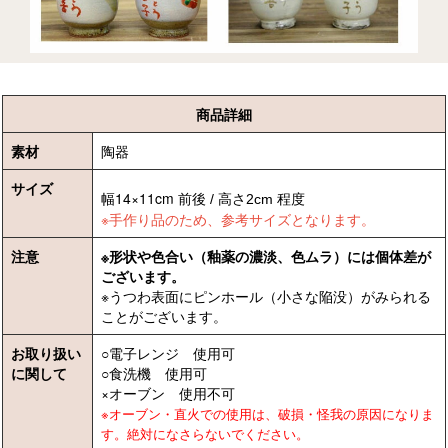
商品詳細
素材
陶器
サイズ
​​​​​​​幅14×11cm
前後
/
高さ2cm
程度
※手作り品のため、参考サイズとなります。
注意
※形状や色合い（釉薬の濃淡、色ムラ）には個体差が
ございます。
※うつわ表面にピンホール（小さな陥没）がみられる
ことがございます。
お取り扱い
○電子レンジ 使用可
に関して
○食洗機 使用可
×オーブン 使用不可
※オーブン・直火での使用は、破損・怪我の原因になりま
す。絶対になさらないでください。