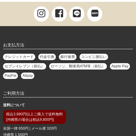
お支払方法
クレジットカード
代金引換
銀行振替
コンビニ後払い
セブンイレブン（前払）
ローソン、郵便局ATM等（前払）
Apple Pay
PayPal
Alipay
ご利用方法
送料について
税込3,980円以上ご購入で送料無料
[沖縄県の場合は税込9,800円]
全国一律 650円 | メール便 320円
沖縄県 1,500円