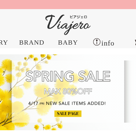
RY
BRAND
BABY
info