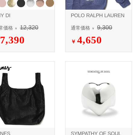
Y DI
POLO RALPH LAUREN
12,320
9,300
常価格
通常価格
￥
￥
7,390
4,650
￥
UNES
SYMPATHY OF SOUL