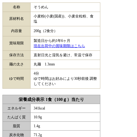
名称
そうめん
小麦粉(小麦(国産))、小麦全粒粉、食
原材料名
塩
内容量
200g（2食分）
製造日から約1年6ヶ月
賞味期限
現在出荷中の賞味期限はこちら
保存方法
直射日光と湿気を避け、常温で保存
麺の太さ
丸麺 1.3mm
4分
ゆで時間
ゆで時間はお好みにより30秒前後 調整
してください
栄養成分表示 1食（100ｇ）当たり
エネルギー
341kcal
たんぱく質
10.9g
脂質
1.4g
炭水化物
71.2g