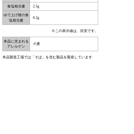
食塩相当量
2.5g
ゆで上げ後の食
0.2g
塩相当量
※この表示値は、目安です。
本品に含まれる
小麦
アレルゲン
本品製造工場では「そば」を含む製品を製造しています