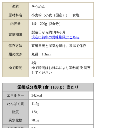
名称
そうめん
原材料名
小麦粉（小麦（国産））、食塩
内容量
1袋 200g（2食分）
製造日から約1年6ヶ月
賞味期限
現在出荷中の賞味期限はこちら
保存方法
直射日光と湿気を避け、常温で保存
麺の太さ
丸麺 1.3mm
4分
ゆで時間
ゆで時間はお好みにより30秒前後 調整
してください
栄養成分表示 1食（100ｇ）当たり
エネルギー
342kcal
たんぱく質
11.5g
脂質
1.5g
炭水化物
70.5g