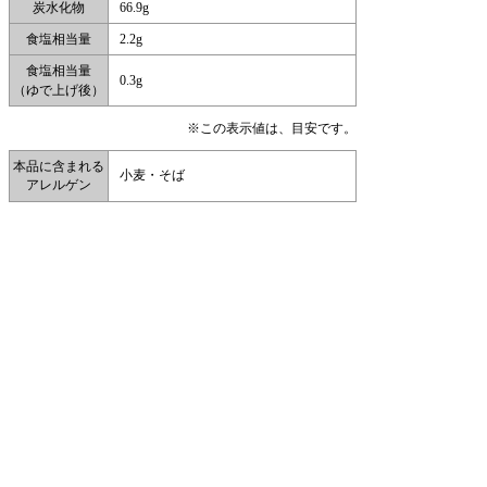
炭水化物
66.9g
食塩相当量
2.2g
食塩相当量
0.3g
（ゆで上げ後）
※この表示値は、目安です。
本品に含まれる
小麦・そば
アレルゲン