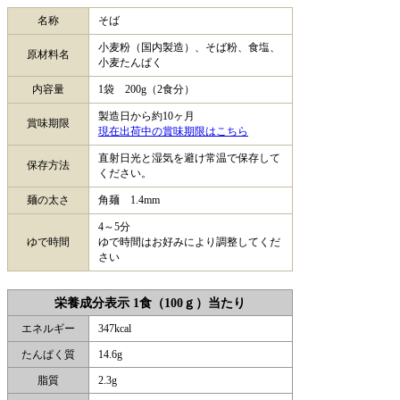
名称
そば
小麦粉（国内製造）、そば粉、食塩、
原材料名
小麦たんぱく
内容量
1袋 200g（2食分）
製造日から約10ヶ月
賞味期限
現在出荷中の賞味期限はこちら
直射日光と湿気を避け常温で保存して
保存方法
ください。
麺の太さ
角麺 1.4mm
4～5分
ゆで時間
ゆで時間はお好みにより調整してくだ
さい
栄養成分表示 1食（100ｇ）当たり
エネルギー
347kcal
たんぱく質
14.6g
脂質
2.3g