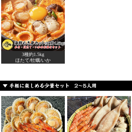
3種約1.5kg
ほたて/牡蠣/いか