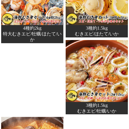
4種約2kg
3種約1.5kg
特大むきエビ/牡蠣/ほたて/い
むきエビ/ほたて/いか
か
3種約1.5kg
むきエビ/牡蠣/いか