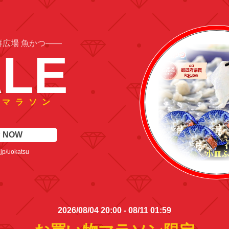
2026/08/04 20:00 - 08/11 01:59