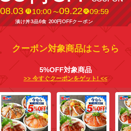
クーポン対象商品はこちら
5%OFF対象商品
>> 今すぐクーポンをゲット! <<