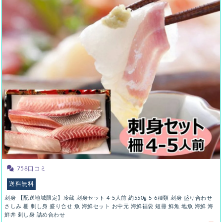
758口コミ
送料無料
刺身 【配送地域限定】冷蔵 刺身セット 4-5人前 約550g 5-6種類 刺身 盛り合わせ
さしみ 柵 刺し身 盛り合せ 魚 海鮮セット お中元 海鮮福袋 短冊 鮮魚 地魚 海鮮 海
鮮丼 刺し身 詰め合わせ