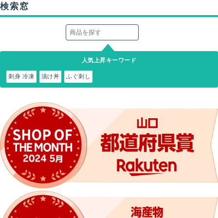
検索窓
人気上昇キーワード
刺身 冷凍
漬け丼
ふぐ刺し