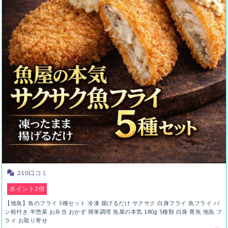
210口コミ
ポイント2倍
【地魚】魚のフライ 5種セット 冷凍 揚げるだけ サクサク 白身フライ 魚フライ パ
ン粉付き 半惣菜 お弁当 おかず 簡単調理 魚屋の本気 180g 5種類 白身 青魚 地魚 フ
ライ お取り寄せ