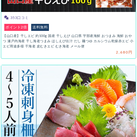
353口コミ
ポイント2倍
送料無料
【山口産】干しエビ 約100g 国産 干しえび 山口県 宇部産海鮮 おつまみ 海鮮 おや
つ 瀬戸内海産 干し海老つまみ ほしえび出汁 だし 麺つゆ カルシウム乾燥赤エビ 小
エビ用途多様 干海老 皮むきエビ むき海老 メール便
2,680円