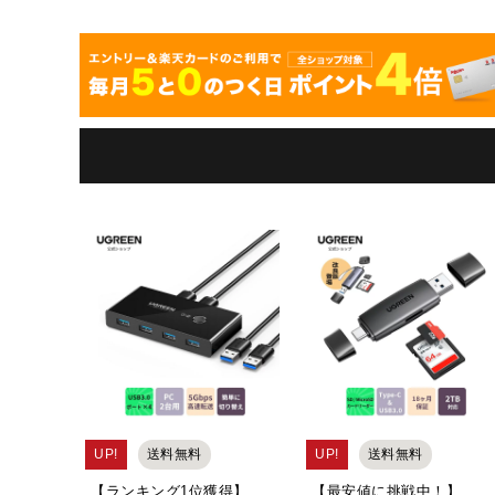
UP!
送料無料
UP!
送料無料
ソン
【ランキング1位獲得】
【最安値に挑戦中！】