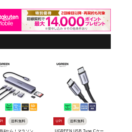
P!
送料無料
UP!
送料無料
UP!
8/4から！マラソン
UGREEN USB Type Cケー
UGREE