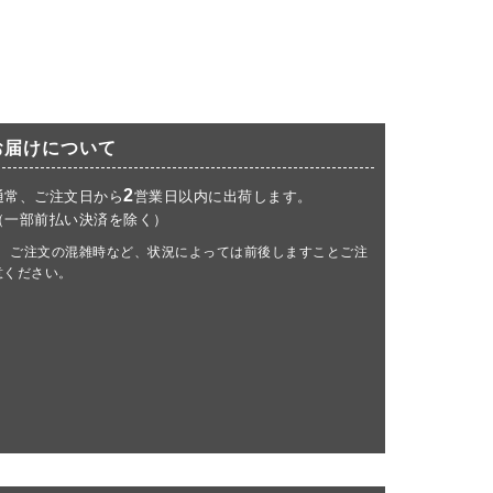
お届けについて
2
通常、ご注文日から
営業日以内に出荷します。
（一部前払い決済を除く）
ご注文の混雑時など、状況によっては前後しますことご注
意ください。