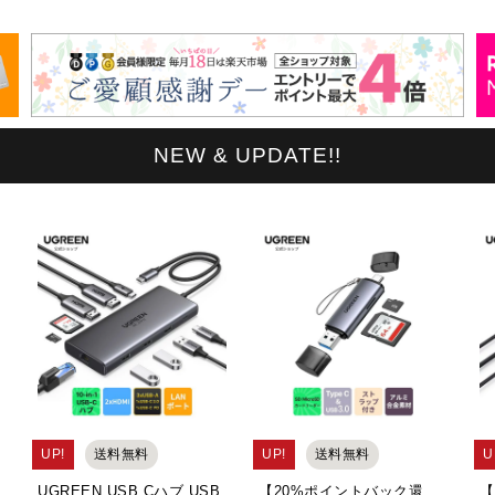
NEW & UPDATE!!
UP!
送料無料
UP!
送料無料
U
UGREEN USB Cハブ USB
【20%ポイントバック還
【