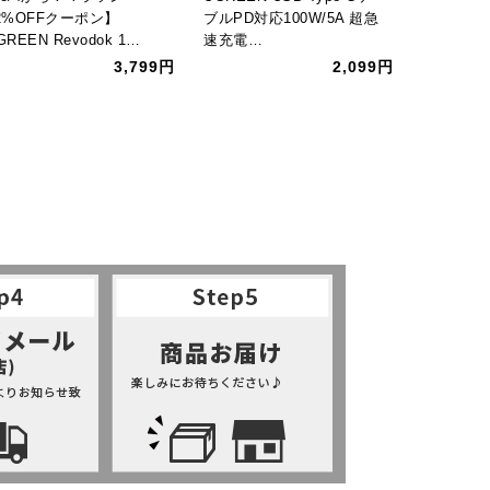
2%OFFクーポン】
ブルPD対応100W/5A 超急
携帯電話
GREEN Revodok 1…
速充電…
iPhone 1
3,799円
2,099円