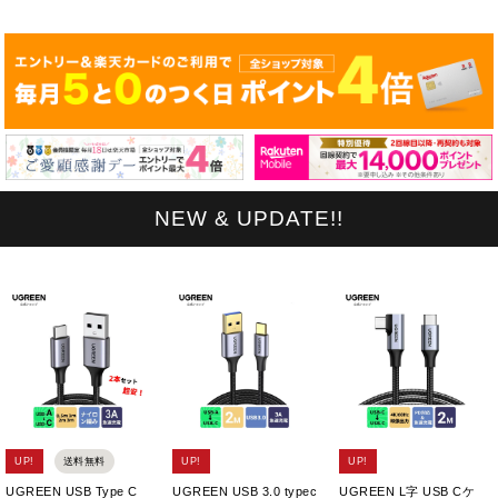
NEW & UPDATE!!
UP!
送料無料
UP!
UP!
UGREEN USB Type C
UGREEN USB 3.0 typec
UGREEN L字 USB Cケ