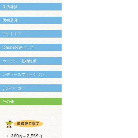
生活雑貨
照明器具
アウトドア
iphone関連グッズ
ガーデン・動物対策
レディースファッション
シルバーカー
その他
360
2,559
円 ～
円