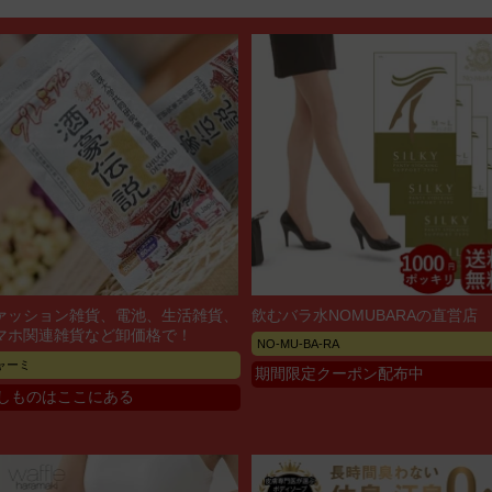
ァッション雑貨、電池、生活雑貨、
飲むバラ水NOMUBARAの直営店
マホ関連雑貨など卸価格で！
NO-MU-BA-RA
ャーミ
期間限定クーポン配布中
しものはここにある