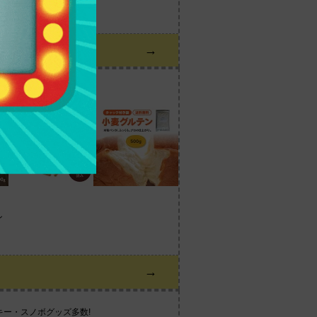
→
ン
→
ー・スノボグッズ多数!