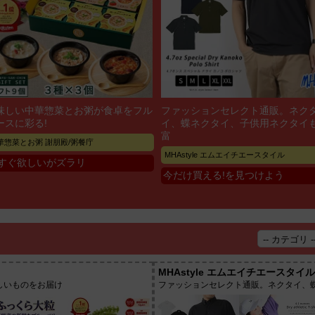
味しい中華惣菜とお粥が食卓をフル
ファッションセレクト通販。ネク
ースに彩る!
イ、蝶ネクタイ、子供用ネクタイ
富
華惣菜とお粥 謝朋殿/粥餐庁
MHAstyle エムエイチエースタイル
すぐ欲しいがズラリ
今だけ買える!を見つけよう
MHAstyle エムエイチエースタイル
しいものをお届け
ファッションセレクト通販。ネクタイ、