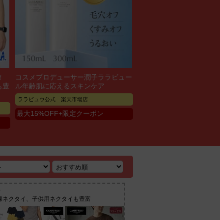
タ
コスメプロデューサー潤子ララビュー
も豊
ル年齢肌に応えるスキンケア
ララビュウ公式 楽天市場店
最大15%OFF+限定クーポン
蝶ネクタイ、子供用ネクタイも豊富