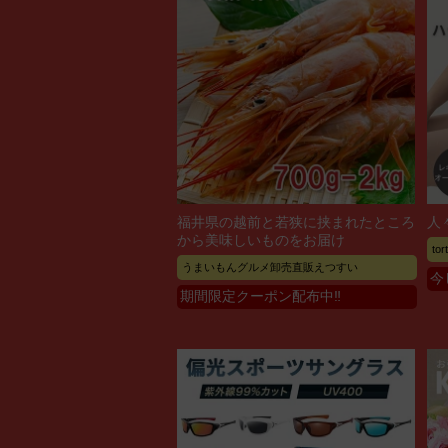
福井県の越前と若狭に挟まれたところ
人
から美味しいものをお届け
to
うまいもんグルメ卸売直販えつすい
今
期間限定クーポン配布中‼