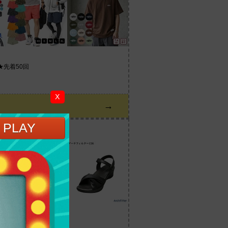
★先着50回
X
→
える100円OFFクーポン！