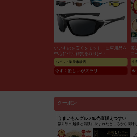
いいものを安くをモットーに車用品を
美
中心に生活雑貨を取り扱い
コ
ハビット楽天市場店
中
今すぐ欲しいがズラリ
今
クーポン
うまいもんグルメ卸売直販えつすい
福井県の越前と若狭に挟まれたところから美味