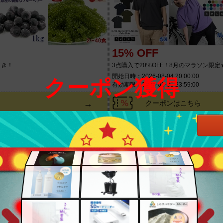
15% OFF
引き！
3点購入で20%OFF！8月のマラソン限定
開始日時：2026-08-04 20:00:00
クーポン獲得
有効期限：2026-08-06 23:59:00
→
クーポンはこちら
Next Field
美容商材取扱店
100円 OFF
】
【2026/8/04-8/11】5,000円以上で使