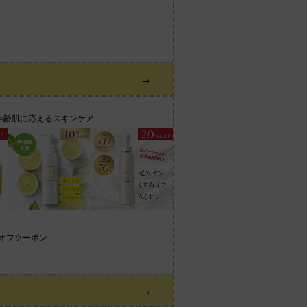
。
→
年齢肌に応えるスキンケア
%オフクーポン
→