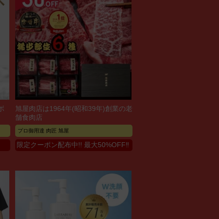
ボ
旭屋肉店は1964年(昭和39年)創業の老
舗食肉店
プロ御用達 肉匠 旭屋
限定クーポン配布中!! 最大50%OFF‼