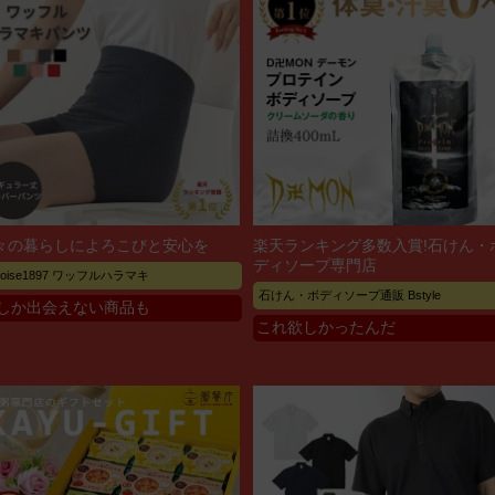
々の暮らしによろこびと安心を
楽天ランキング多数入賞!石けん・
ディソープ専門店
rtoise1897 ワッフルハラマキ
石けん・ボディソープ通販 Bstyle
しか出会えない商品も
これ欲しかったんだ