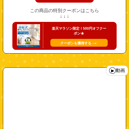
この商品の特別クーポンはこちら
↓ ↓ ↓
楽天マラソン限定！500円オフクー
ポン★
→
クーポンを獲得する
"newkidstravelmini"
動画
▶