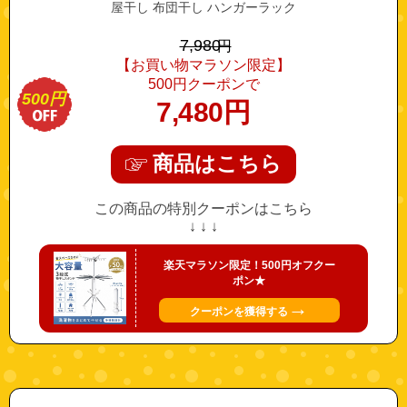
屋干し 布団干し ハンガーラック
7,980
円
【お買い物マラソン限定】
500円クーポンで
500円
7,480
円
商品はこちら
この商品の特別クーポンはこちら
↓ ↓ ↓
楽天マラソン限定！500円オフクー
ポン★
→
クーポンを獲得する
"minsupo"