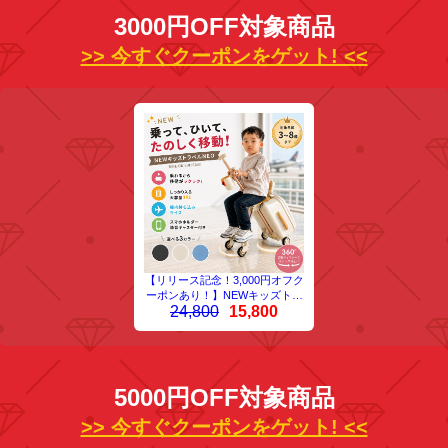
3000円OFF対象商品
>> 今すぐクーポンをゲット! <<
【リリース記念！3,000円オフク
ーポンあり！】NEWキッズトラ
24,800
15,800
ベルNEO 2026年最新版 乗れる
スーツケース 機内持ち込みサイ
ズ 子供用スーツケース乗れる キ
ッズ キャリーケース 多機能トラ
ンク キャリーバック 簡易ベビー
カーに変身 旅行・おでかけ・帰
5000円OFF対象商品
省に便利 容量35L
>> 今すぐクーポンをゲット! <<