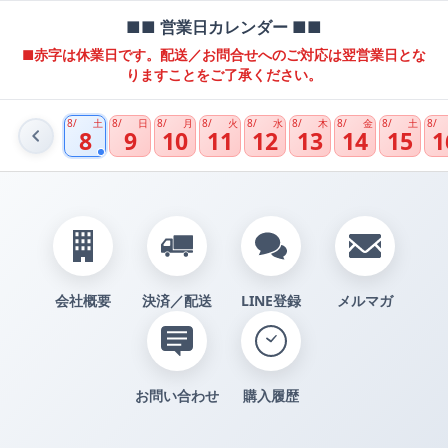
■■ 営業日カレンダー ■■
■赤字は休業日です。配送／お問合せへのご対応は翌営業日とな
りますことをご了承ください。
8/
土
8/
日
8/
月
8/
火
8/
水
8/
木
8/
金
8/
土
8/
8
9
10
11
12
13
14
15
1
会社概要
決済／配送
LINE登録
メルマガ
お問い合わせ
購入履歴