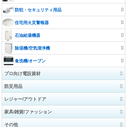
防犯・セキュリティ用品
こたつ
住宅用火災警報器
石油給湯機器
除湿機/空気清浄機
食洗機/オーブン
プロ向け電設資材
防災用品
電設資材
レジャー/アウトドア
工具/高圧洗浄機/芝刈機
防災用品
家具/雑貨/ファッション
電気自動車充電設備関連
アウトドア
その他
厨房機器
スポーツ
家具