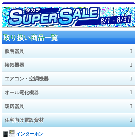
取り扱い商品一覧
照明器具
換気機器
LED照明器具
エアコン・空調機器
照明器具
換気扇
オール電化機器
施設照明
業務用エアコン
暖房器具
電球/ランプ
ハウジングエアコン
エコキュート
住宅向け電設資材
ルームエアコン
電気温水器
暖房器具
エアコン部材
IHクッキングヒーター
温水ルームヒーター
インターホン