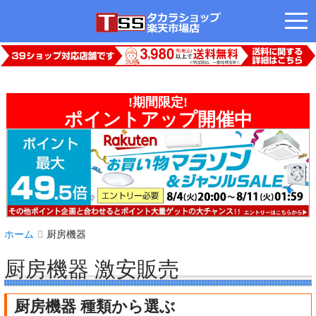
tog
nav
ホーム
厨房機器
厨房機器 激安販売
厨房機器 種類から選ぶ