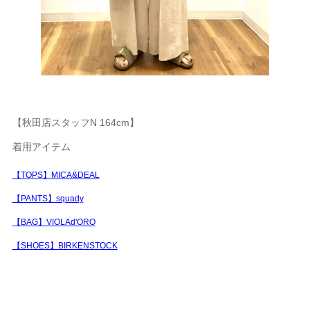
【秋田店スタッフN 164cm】
着用アイテム
【TOPS】MICA&DEAL
【PANTS】squady
【BAG】VIOLAd'ORO
【SHOES】BIRKENSTOCK