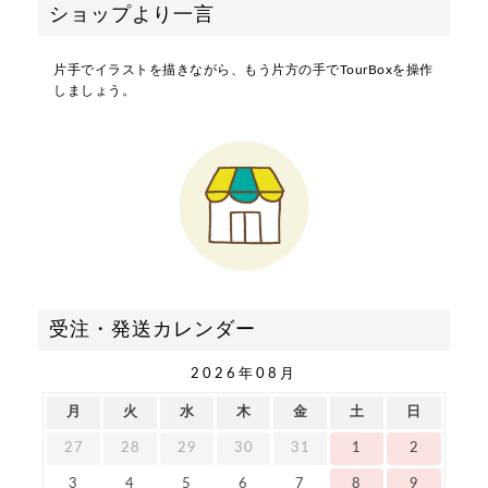
ショップより一言
片手でイラストを描きながら、もう片方の手でTourBoxを操作
しましょう。
受注・発送カレンダー
2026年08月
月
火
水
木
金
土
日
27
28
29
30
31
1
2
3
4
5
6
7
8
9