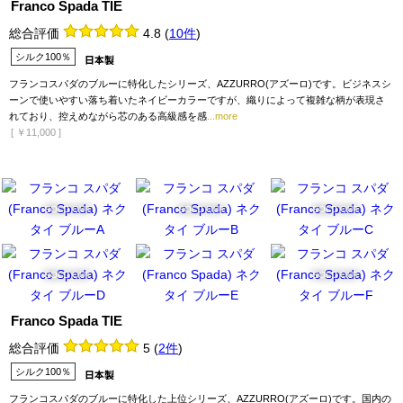
Franco Spada TIE
総合評価
4.8
(
10件
)
シルク100％
フランコスパダのブルーに特化したシリーズ、AZZURRO(アズーロ)です。ビジネスシ
ーンで使いやすい落ち着いたネイビーカラーですが、織りによって複雑な柄が表現さ
れており、控えめながら芯のある高級感を感
...more
[
￥11,000
]
SOLD OUT
SOLD OUT
SOLD OUT
SOLD OUT
SOLD OUT
Franco Spada TIE
総合評価
5
(
2件
)
シルク100％
フランコスパダのブルーに特化した上位シリーズ、AZZURRO(アズーロ)です。国内の