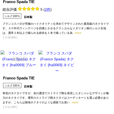
Franco Spada TIE
総合評価
5
(
2件
)
シルク100％
フランコスパダが究極のハイクオリティを求めてデザインされた最高級のネクタイで
す。３０年代ヴィンテージを彷彿とさせるクラシカルなメダリオン柄のシルク生地
は、通常２本以上で織られる緯糸を１本で織っている為
...more
[
￥19,800
]
SOLD OUT
Franco Spada TIE
シルク100％
単色のネクタイですが、糸の濃淡でストライプ柄を表現したオシャレなデザインが魅
力のネクタイです。通常のストライプ柄ネクタイはコーディネートを選ぶ必要があり
ますが、こちらは無地ネクタイのような感覚でお使い
...more
[
￥11,000
]