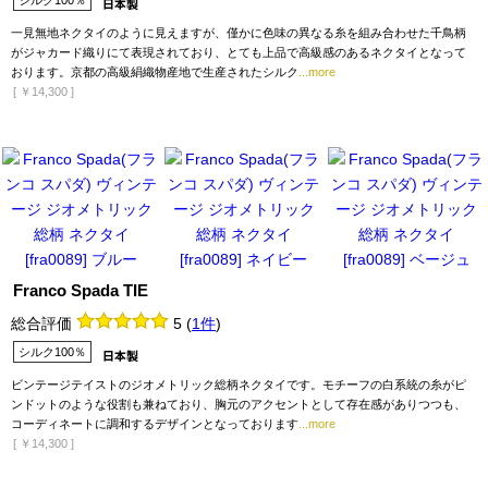
シルク100％
一見無地ネクタイのように見えますが、僅かに色味の異なる糸を組み合わせた千鳥柄
がジャカード織りにて表現されており、とても上品で高級感のあるネクタイとなって
おります。京都の高級絹織物産地で生産されたシルク
...more
[
￥14,300
]
Franco Spada TIE
総合評価
5
(
1件
)
シルク100％
ビンテージテイストのジオメトリック総柄ネクタイです。モチーフの白系統の糸がピ
ンドットのような役割も兼ねており、胸元のアクセントとして存在感がありつつも、
コーディネートに調和するデザインとなっております
...more
[
￥14,300
]