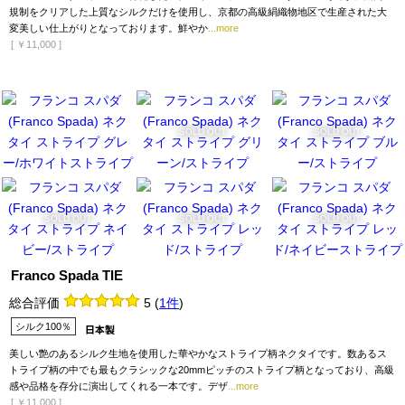
規制をクリアした上質なシルクだけを使用し、京都の高級絹織物地区で生産された大
変美しい仕上がりとなっております。鮮やか
...more
[
￥11,000
]
SOLD OUT
SOLD OUT
SOLD OUT
SOLD OUT
SOLD OUT
Franco Spada TIE
総合評価
5
(
1件
)
シルク100％
美しい艶のあるシルク生地を使用した華やかなストライプ柄ネクタイです。数あるス
トライプ柄の中でも最もクラシックな20mmピッチのストライプ柄となっており、高級
感や品格を存分に演出してくれる一本です。デザ
...more
[
￥11,000
]