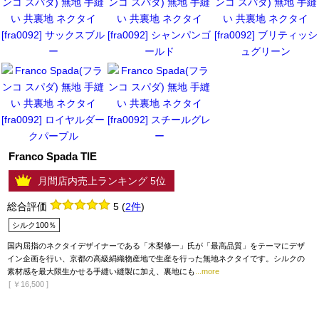
Franco Spada TIE
月間店内売上ランキング 5位
総合評価
5
(
2件
)
シルク100％
国内屈指のネクタイデザイナーである「木梨修一」氏が「最高品質」をテーマにデザ
イン企画を行い、京都の高級絹織物産地で生産を行った無地ネクタイです。シルクの
素材感を最大限生かせる手縫い縫製に加え、裏地にも
...more
[
￥16,500
]