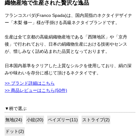
織物産地で生産された贅沢な逸品
フランコスパダ(Franco Spada)は、国内屈指のネクタイデザイナ
ー「木梨 修一」様が手掛ける高級ネクタイブランドです。
生産は全て京都の高級絹織物産地である「西陣地区」や「京丹
後」で行われており、日本の絹織物生産における技術やセンス
が、惜しみなく詰め込まれた品質となっております。
日本国内基準をクリアした上質なシルクを使用しており、絹の深
みや味わいを存分に感じて頂けるネクタイです。
>> ブランド詳細はこちら
>> 商品レビューはこちら(50件)
▼柄で選ぶ
無地(24)
小紋(20)
ペイズリー(11)
ストライプ(2)
ドット(2)