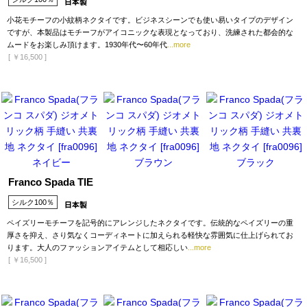
小花モチーフの小紋柄ネクタイです。ビジネスシーンでも使い易いタイプのデザイン
ですが、本製品はモチーフがアイコニックな表現となっており、洗練された都会的な
ムードをお楽しみ頂けます。1930年代〜60年代
...more
[
￥16,500
]
Franco Spada TIE
シルク100％
ペイズリーモチーフを記号的にアレンジしたネクタイです。伝統的なペイズリーの重
厚さを抑え、さり気なくコーディネートに加えられる軽快な雰囲気に仕上げられてお
ります。大人のファッションアイテムとして相応しい
...more
[
￥16,500
]