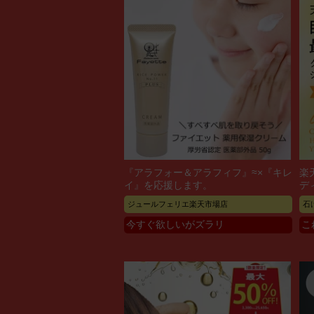
『アラフォー＆アラフィフ』≈×『キレ
楽
イ』を応援します。
デ
ジュールフェリエ楽天市場店
石
今すぐ欲しいがズラリ
こ