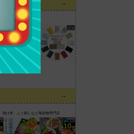
→
ポン
→
せ、漬け丼、ふぐ刺しなど海産物専門店