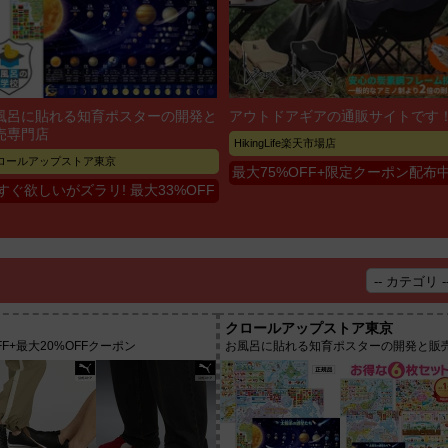
風呂に貼れる知育ポスターの開発と
アウトドアギアの通販サイトです
売専門店
HikingLife楽天市場店
ロールアップストア東京
最大75%OFF+限定クーポン配布
すぐ欲しいがズラリ! 最大33%OFF
クロールアップストア東京
F+最大20%OFFクーポン
お風呂に貼れる知育ポスターの開発と販