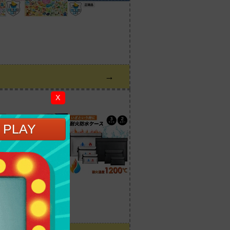
→
X
。
OFFクーポン