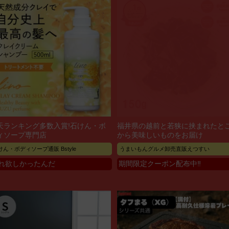
天ランキング多数入賞!石けん・ボ
福井県の越前と若狭に挟まれたと
ィソープ専門店
から美味しいものをお届け
けん・ボディソープ通販 Bstyle
うまいもんグルメ卸売直販えつすい
れ欲しかったんだ
期間限定クーポン配布中‼