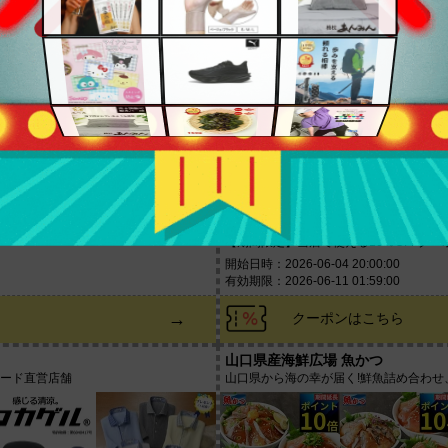
→
クーポンはこちら
クロスロード 楽天市場店
店
スマホアクセサリー販売ショップです
10% OFF
【期間限定】当店で使える10％OFFクー
開始日時：2026-06-04 20:00:00
有効期限：2026-06-11 01:59:00
→
クーポンはこちら
山口県産海鮮広場 魚かつ
ワード直営店舗
山口県から海の幸が届く!鮮魚詰め合わ