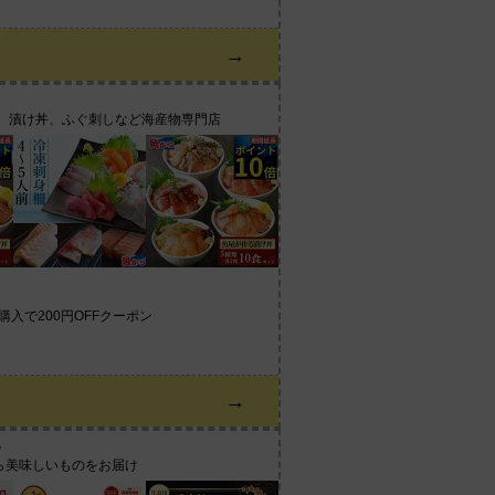
→
せ、漬け丼、ふぐ刺しなど海産物専門店
上購入で200円OFFクーポン
→
い
ら美味しいものをお届け