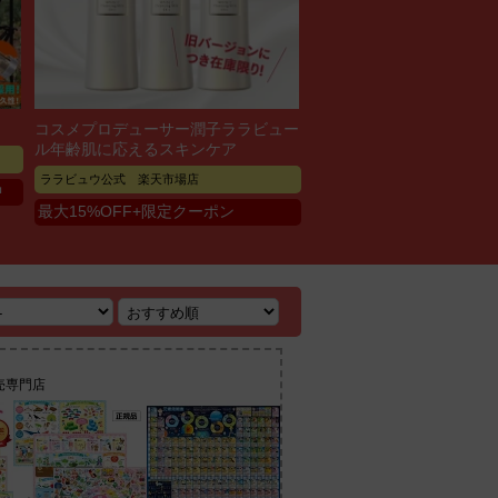
！
コスメプロデューサー潤子ララビュー
ル年齢肌に応えるスキンケア
ララビュウ公式 楽天市場店
中
最大15%OFF+限定クーポン
売専門店