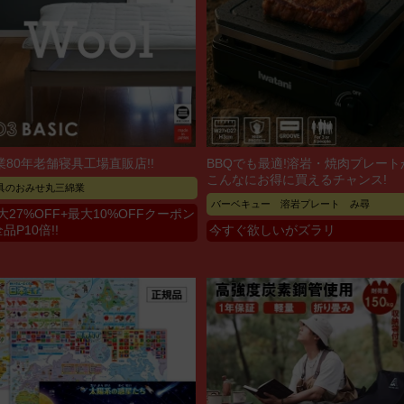
業80年老舗寝具工場直販店!!
BBQでも最適!溶岩・焼肉プレート
こんなにお得に買えるチャンス!
具のおみせ丸三綿業
バーベキュー 溶岩プレート み尋
大27%OFF+最大10%OFFクーポン
全品P10倍!!
今すぐ欲しいがズラリ