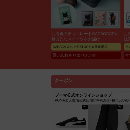
北海道のチョコレートCACAOCATや
お
魅力的なスイーツをお届け
販
DADACA ONLINE STORE 楽天市場店
ク
買い忘れありませんか!?
今
クーポン
プーマ公式オンラインショップ
PUMA楽天市場公式店期間中P10倍+最大50%OF