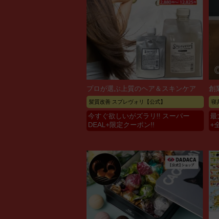
プロが選ぶ上質のヘア＆スキンケア
創
髪質改善 スプレヴォリ【公式】
寝
今すぐ欲しいがズラリ!! スーパー
最
DEAL+限定クーポン!!
+