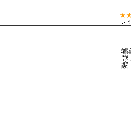
★
レビ
品揃
情報
決済
スタ
梱包
配送