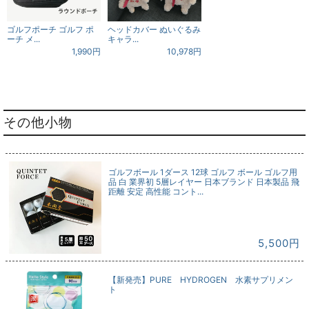
ゴルフポーチ ゴルフ ポ
ヘッドカバー ぬいぐるみ
ーチ メ...
キャラ...
1,990円
10,978円
その他小物
ゴルフボール 1ダース 12球 ゴルフ ボール ゴルフ用
品 白 業界初 5層レイヤー 日本ブランド 日本製品 飛
距離 安定 高性能 コント...
5,500円
【新発売】PURE HYDROGEN 水素サプリメン
ト