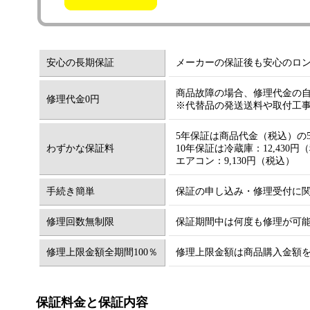
アウトドア用品
サービス
安心の長期保証
メーカーの保証後も安心のロ
エアコンクリーニング
商品故障の場合、修理代金の
修理代金0円
※代替品の発送送料や取付工
ハウスクリーニング
5年保証は商品代金（税込）の
わずかな保証料
10年保証は冷蔵庫：12,430円
除菌消毒サービス
エアコン：9,130円（税込）
手続き簡単
保証の申し込み・修理受付に
コーティング
修理回数無制限
保証期間中は何度も修理が可
配管洗浄
修理上限金額全期間100％
修理上限金額は商品購入金額を
その他
保証料金と保証内容