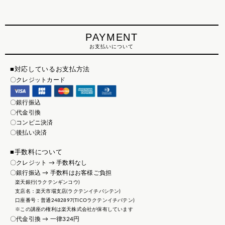
PAYMENT
お支払いについて
■対応しているお支払方法
〇クレジットカード
〇銀行振込
〇代金引換
〇コンビニ決済
〇後払い決済
■手数料について
〇クレジット → 手数料なし
〇銀行振込 → 手数料はお客様ご負担
楽天銀行(ラクテンギンコウ)
支店名：楽天市場支店(ラクテンイチバシテン)
口座番号：普通2482897(TICOラクテンイチバテン)
※この講座の権利は楽天株式会社が保有しています
〇代金引換 → 一律324円