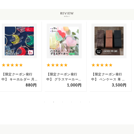
【限定クーポン発行
【限定クーポン発行
【限定クーポン発行
中】 キーホルダー 月
中】 グラスマーカー
中】 ペンケース 革 名
雲 オリジナル アクリ
名入れ ハート ネオン
入れ プレゼント レザ
880円
1,000円
3,500円
ル 推し 推…
カラー 推し活…
ー 筆入れ …