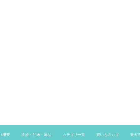
社概要
決済・配送・返品
カテゴリ一覧
買いものカゴ
楽天