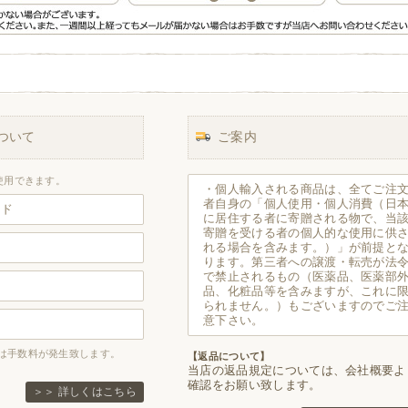
ついて
ご案内
使用できます。
・個人輸入される商品は、全てご注
者自身の「個人使用・個人消費（日
ード
に居住する者に寄贈される物で、当
寄贈を受ける者の個人的な使用に供
れる場合を含みます。）」が前提と
ります。第三者への譲渡・転売が法
で禁止されるもの（医薬品、医薬部
品、化粧品等を含みますが、これに
られません。）もございますのでご
意下さい。
は手数料が発生致します。
【返品について】
当店の返品規定については、会社概要よ
確認をお願い致します。
＞＞ 詳しくはこちら