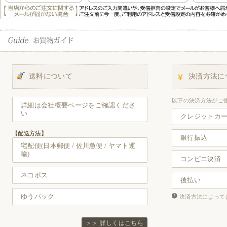
送料について
決済方法に
以下の決済方法がご
詳細は会社概要ページをご確認くださ
い
クレジットカ
【配送方法】
銀行振込
宅配便(日本郵便 / 佐川急便 / ヤマト運
輸)
コンビニ決済
ネコポス
後払い
ゆうパック
決済方法によって
＞＞ 詳しくはこちら