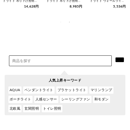
トライト 吊り下げ照明
トライト 吊り下げ照明
トライト ウォールライト
おしゃれ 北欧 ガラ…
おしゃれ アンティー…
ウォールランプ シ…
14,628円
8,985円
5,536円
人気上昇キーワード
AQUA
ペンダントライト
ブラケットライト
マリンランプ
ポーチライト
人感センサー
シーリングファン
和モダン
北欧風
玄関照明
トイレ照明