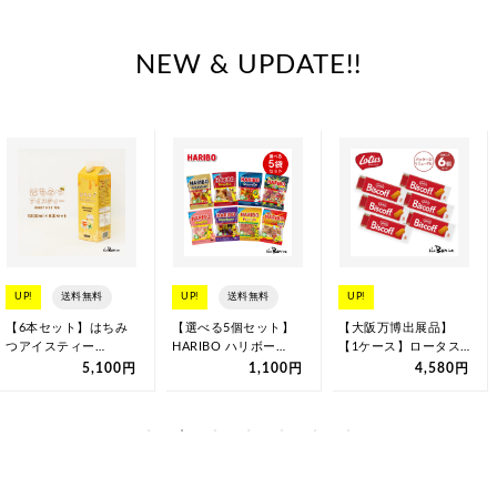
NEW & UPDATE!!
UP!
送料無料
UP!
送料無料
UP!
【6本セット】はちみ
【選べる5個セット】
【大阪万博出展品】
つアイスティー
HARIBO ハリボー
【1ケース】ロータス
1000ml×6 | 常温宅急
80g×5 ｜クリックポス
ビスコフ オリジナル
5,100円
1,100円
4,580円
便 | は…
ト｜グ…
カラメルビスケ…