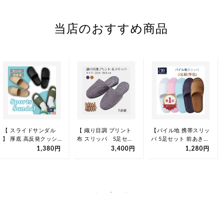
当店のおすすめ商品
【 スライドサンダル
【 織り目調 プリント
【パイル地 携帯スリッ
】 厚底 高反発クッシ
布 スリッパ 5足セッ
パ 5足セット 前あき
ョン アーチサポート
ト 前かぶり 】
】 使い捨て 個包装 袋
1,380円
3,400円
1,280円
EVA素材…
22.5~2…
付き…