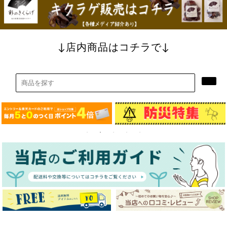
彩のきくらげ発売開始
2025/02/10
情報番組「DayDay」でスタンダードブラシ紹介されま
↓店内商品はコチラで↓
した！！
2025/01/10
眼鏡付き フルジップパーカー販売開始しました。
2024/12/19
【12月23日朝まで】デザイン新聞紙 TSU・TSU・MU
クリスマス限定セット発売中
2024/09/30
韓国卸会社との直接ルート開設により韓国雑貨はじめ
ました！
2024/05/23
アイリスオーヤマ 24年夏物家電（サーキュレータ）
を取り扱い開始しました。