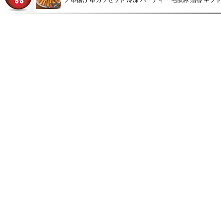
ツ 串揚げ 串カツセット 冷凍 パーティー 宅飲み 贈答 ギフ