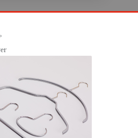
。
ver