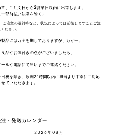
3
通常、ご注文日から
営業日以内に出荷します。
（一部前払い決済を除く）
ご注文の混雑時など、状況によっては前後しますことご注
意ください。
※製品には万全を期しておりますが、万が一、
不良品やお気付きの点がございましたら、
メールや電話にて当店までご連絡ください。
土日祝を除き、原則24時間以内に担当より丁寧にご対応
させていただきます。
受注・発送カレンダー
2026年08月