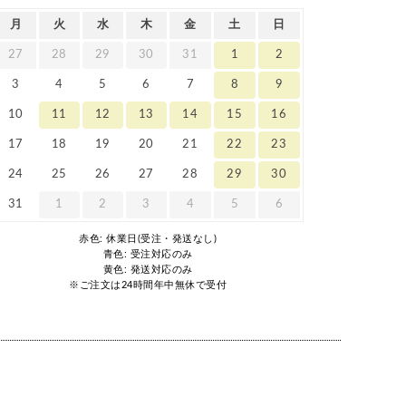
月
火
水
木
金
土
日
27
28
29
30
31
1
2
3
4
5
6
7
8
9
10
11
12
13
14
15
16
17
18
19
20
21
22
23
24
25
26
27
28
29
30
31
1
2
3
4
5
6
赤色: 休業日(受注・発送なし)
青色: 受注対応のみ
黄色: 発送対応のみ
※ご注文は24時間年中無休で受付