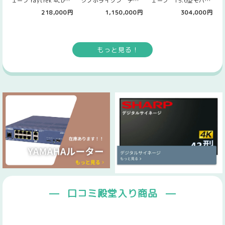
ェーブ raytrek 4CD46
クノホライゾン デジ
ェーブ 15.6型モバイ
Core i5-14…
タルホワイトボード
ルワークステーション
218,000円
1,150,000円
304,000円
型 ELB-E…
PC ray…
もっと見る！
口コミ殿堂入り商品