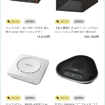
2口コミ
送料無料
2口コミ
送料無料
バッファロー BIJ-POE-1P2GH 法人
【法人限定】オムロン ソーシアルソ
向け af/at PoEインジェクター
リューションズ BN150T BN150T…
13,910円
100,700円
2口コミ
送料無料
2口コミ
送料無料
バッファロー WAPM-AX8R 11ax
ヤマハ YAMAHA ユニファイド コミ