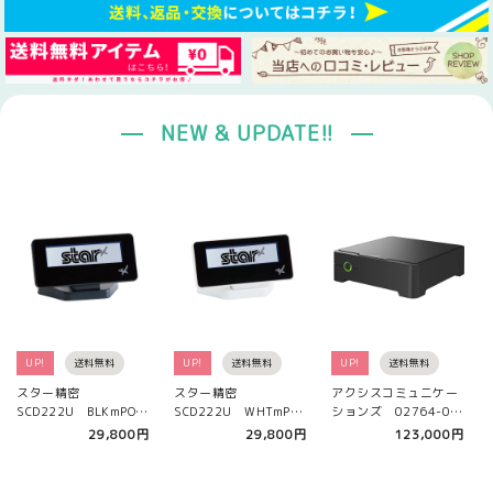
NEW & UPDATE!!
送料無料
UP!
送料無料
UP!
送料無料
UP!
送
精密
スター精密
アクシスコミュニケー
パナソニック 
U BLKmPOP
SCD222U WHTmPOP
ションズ 02764-005
VMZ51J 
スタマーディス
専用 カスタマーディス
AXIS S3008 Mk II 2
クター
29,800円
29,800円
123,000円
3
ブラ…
プレイ ホワ…
TB