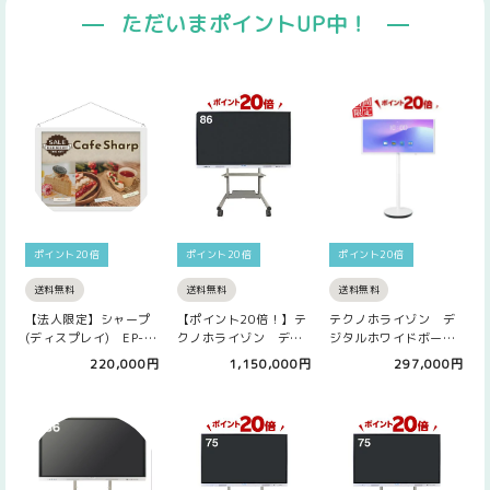
ただいまポイントUP中！
ポイント20倍
ポイント20倍
ポイント20倍
送料無料
送料無料
送料無料
【法人限定】シャープ
【ポイント20倍！】テ
テクノホライゾン デ
(ディスプレイ) EP-
クノホライゾン デジ
ジタルホワイドボード
C131 ePoster 13.…
タルホワイトボード
MOMOBo（モモボ）
220,000円
1,150,000円
297,000円
86型 ELB…
32型 E…