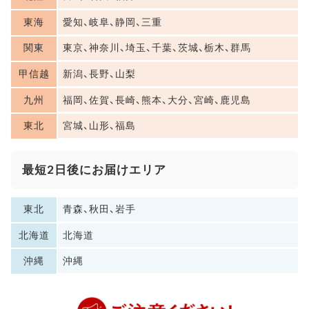
東海
愛知、岐阜、静岡、三重
関東
東京、神奈川、埼玉、千葉、茨城、栃木、群馬
甲信越
新潟、長野、山梨
九州
福岡、佐賀、長崎、熊本、大分、宮崎、鹿児島
東北
宮城、山形、福島
最短2日後にお届けエリア
東北
青森、秋田、岩手
北海道
北海道
沖縄
沖縄