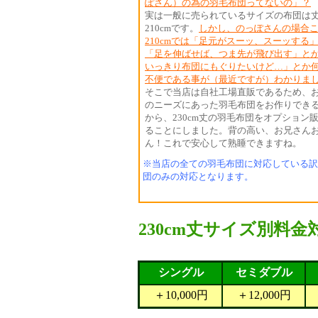
ぽさん）の為の羽毛布団ってないの」？
実は一般に売られているサイズの布団は
210cmです。
しかし、のっぽさんの場合
210cmでは「足元がスーッ、スーッする
「足を伸ばせば、つま先が飛び出す」と
いっきり布団にもぐりたいけど…」とか
不便である事が（最近ですが）わかりま
そこで当店は自社工場直販であるため、
のニーズにあった羽毛布団をお作りでき
から、230cm丈の羽毛布団をオプション
ることにしました。背の高い、お兄さん
ん！これで安心して熟睡できますね。
※当店の全ての羽毛布団に対応している訳
団のみの対応となります。
230cm丈サイズ別料金
シングル
セミダブル
＋10,000円
＋12,000円