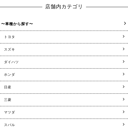
店舗内カテゴリ
〜車種から探す〜
トヨタ
スズキ
ダイハツ
ホンダ
日産
三菱
マツダ
スバル