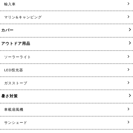
輸入車
マリン&キャンピング
カバー
アウトドア用品
ソーラーライト
LED投光器
ガスストーブ
暑さ対策
車載扇風機
サンシェード