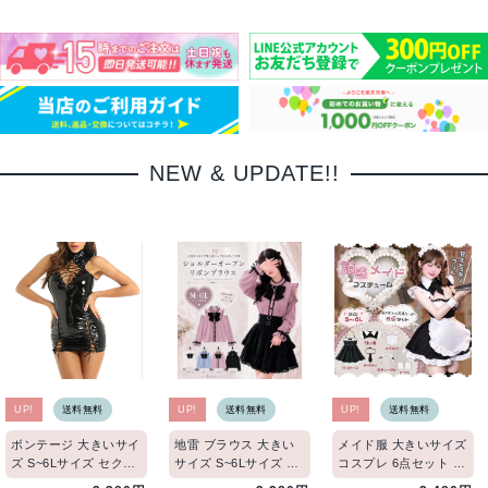
NEW & UPDATE!!
UP!
送料無料
UP!
送料無料
UP!
送料無料
ボンテージ 大きいサイ
地雷 ブラウス 大きい
メイド服 大きいサイズ
ズ S~6Lサイズ セクシ
サイズ S~6Lサイズ ロ
コスプレ 6点セット フ
ー コスチューム エナ
リータ 肩出し 長袖 ピ
リル ワンピース 黒 白