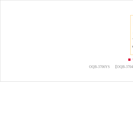
■
OQB-3706YS 【OQB-