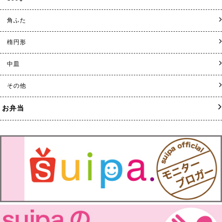
角ふた
楕円形
中皿
その他
お弁当