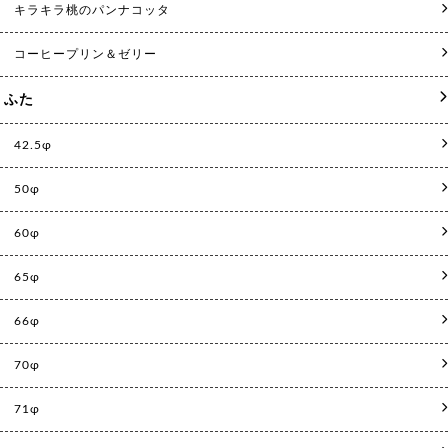
キラキラ桃のパンナコッタ
コーヒープリン＆ゼリー
ふた
42.5φ
50φ
60φ
65φ
66φ
70φ
71φ