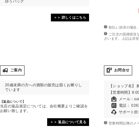
ゆうパック
＞＞ 詳しくはこちら
前払い決済の場合
ご注文の混雑状況
ざいます。上記は目
ご案内
お問合せ
20歳未満の方への酒類の販売は固くお断りし
【ショップ名】 
ています
【営業時間】9:00
メール：
su
【返品について】
電話： 0263
当店の返品規定については、会社概要よりご確認を
お願い致します。
サポート担
＞＞ 返品について見る
営業時間以降のメ