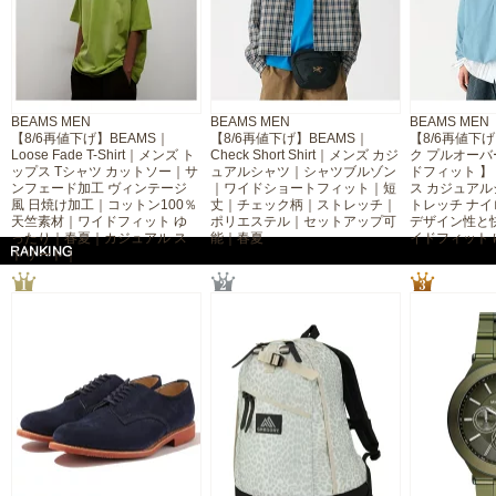
BEAMS MEN
BEAMS MEN
BEAMS MEN
【8/6再値下げ】BEAMS｜
【8/6再値下げ】BEAMS｜
【8/6再値下
Loose Fade T-Shirt｜メンズ ト
Check Short Shirt｜メンズ カジ
ク プルオーバ
ップス Tシャツ カットソー｜サ
ュアルシャツ｜シャツブルゾン
ドフィット 】
ンフェード加工 ヴィンテージ
｜ワイドショートフィット｜短
ス カジュアル
風 日焼け加工｜コットン100％
丈｜チェック柄｜ストレッチ｜
トレッチ ナ
天竺素材｜ワイドフィット ゆ
ポリエステル｜セットアップ可
デザイン性と
ったり｜春夏｜カジュアル ス
能｜春夏
イドフィット
トリート｜