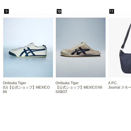
Onitsuka Tiger
Onitsuka Tiger
A.P.C.
(U)【公式ショップ】MEXICO
【公式ショップ】MEXICO 66
Journal ス
66
SABOT