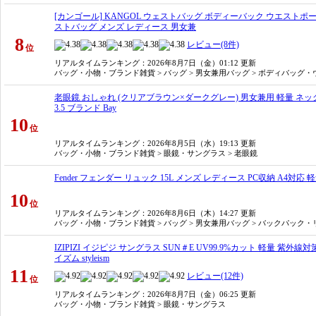
[カンゴール] KANGOL ウェストバッグ ボディーバック ウエストポー
ストバッグ メンズ レディース 男女兼
8
レビュー(8件)
位
リアルタイムランキング
：2026年8月7日（金）01:12 更新
バッグ・小物・ブランド雑貨 > バッグ > 男女兼用バッグ > ボディバッグ
老眼鏡 おしゃれ (クリアブラウン×ダークグレー) 男女兼用 軽量 ネックリーダ
3.5 ブランド Bay
10
位
リアルタイムランキング
：2026年8月5日（水）19:13 更新
バッグ・小物・ブランド雑貨 > 眼鏡・サングラス > 老眼鏡
Fender フェンダー リュック 15L メンズ レディース PC収納 A4対応 軽
10
位
リアルタイムランキング
：2026年8月6日（木）14:27 更新
バッグ・小物・ブランド雑貨 > バッグ > 男女兼用バッグ > バックパック
IZIPIZI イジピジ サングラス SUN＃E UV99.9%カット 軽量
イズム styleism
11
レビュー(12件)
位
リアルタイムランキング
：2026年8月7日（金）06:25 更新
バッグ・小物・ブランド雑貨 > 眼鏡・サングラス