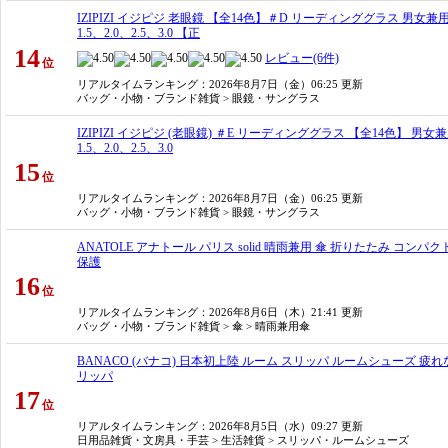
IZIPIZI イジピジ 老眼鏡 【全14色】＃D リーディンググラス 男女
1.5、2.0、2.5、3.0 【正
14
レビュー(6件)
位
リアルタイムランキング
：2026年8月7日（金）06:25 更新
バッグ・小物・ブランド雑貨 > 眼鏡・サングラス
IZIPIZI イジピジ (老眼鏡) ＃E リーディンググラス 【全14色】 
1.5、2.0、2.5、3.0
15
位
リアルタイムランキング
：2026年8月7日（金）06:25 更新
バッグ・小物・ブランド雑貨 > 眼鏡・サングラス
ANATOLE アナトール パリス solid 晴雨兼用 傘 折りたたみ コンパク
保護
16
位
リアルタイムランキング
：2026年8月6日（木）21:41 更新
バッグ・小物・ブランド雑貨 > 傘 > 晴雨兼用傘
BANACO (バナコ) 日本初上陸 ルーム スリッパ ルームシューズ 疲れ
リッパ
17
位
リアルタイムランキング
：2026年8月5日（水）09:27 更新
日用品雑貨・文房具・手芸 > 生活雑貨 > スリッパ・ルームシューズ