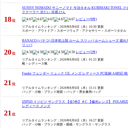
SUNNY NOMADO サニーノマド 今治タオル KUBIMAKI TOWE
ククーラー 冷たい 冷感 ひん
18
レビュー(9件)
位
リアルタイムランキング
：2026年8月6日（木）10:30 更新
スポーツ・アウトドア > スポーツウェア・アクセサリー > スポーツタオル
BANACO (バナコ) 日本初上陸 ルーム スリッパ ルームシューズ 疲れ
リッパ
20
レビュー(2件)
位
リアルタイムランキング
：2026年8月6日（木）01:25 更新
靴 > レディース靴
Fender フェンダー リュック 15L メンズ レディース PC収納 A4対応 軽
21
位
リアルタイムランキング
：2026年8月6日（木）15:11 更新
バッグ・小物・ブランド雑貨 > バッグ > 男女兼用バッグ
IZIPIZI イジピジ サングラス 【全5色】＃C 【偏光レンズ】 POLARI
レディース メンズ
21
位
リアルタイムランキング
：2026年8月6日（木）16:27 更新
バッグ・小物・ブランド雑貨 > 眼鏡・サングラス > サングラス