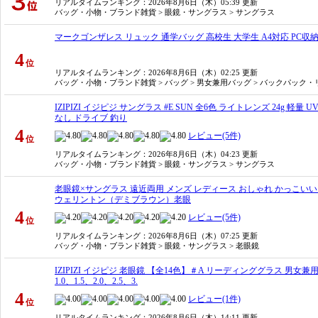
リアルタイムランキング
：2026年8月6日（木）05:39 更新
バッグ・小物・ブランド雑貨 > 眼鏡・サングラス > サングラス
マークゴンザレス リュック 通学バッグ 高校生 大学生 A4対応 PC収納 バックパッ
4
位
リアルタイムランキング
：2026年8月6日（木）02:25 更新
バッグ・小物・ブランド雑貨 > バッグ > 男女兼用バッグ > バックパック
IZIPIZI イジピジ サングラス #E SUN 全6色 ライトレンズ 24g 
なし ドライブ 釣り
4
レビュー(5件)
位
リアルタイムランキング
：2026年8月6日（木）04:23 更新
バッグ・小物・ブランド雑貨 > 眼鏡・サングラス > サングラス
老眼鏡×サングラス 遠近両用 メンズ レディース おしゃれ かっこいい リー
ウェリントン（デミブラウン）老眼
4
レビュー(5件)
位
リアルタイムランキング
：2026年8月6日（木）07:25 更新
バッグ・小物・ブランド雑貨 > 眼鏡・サングラス > 老眼鏡
IZIPIZI イジピジ 老眼鏡 【全14色】＃A リーディンググラス 男
1.0、1.5、2.0、2.5、3.
4
レビュー(1件)
位
リアルタイムランキング
：2026年8月6日（木）14:11 更新