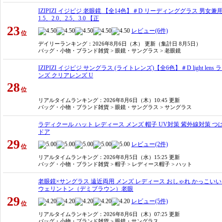
IZIPIZI イジピジ 老眼鏡 【全14色】＃D リーディンググラス 男女
1.5、2.0、2.5、3.0 【正
23
レビュー(6件)
位
デイリーランキング
：2026年8月6日（木） 更新（集計日 8月5日）
バッグ・小物・ブランド雑貨 > 眼鏡・サングラス > 老眼鏡
IZIPIZI イジピジ サングラス (ライトレンズ)【全6色】＃D light 
ンズ クリアレンズ U
28
位
リアルタイムランキング
：2026年8月6日（木）10:45 更新
バッグ・小物・ブランド雑貨 > 眼鏡・サングラス > サングラス
ラディクール ハット レディース メンズ 帽子 UV対策 紫外線対策 つば広
ドア
29
レビュー(2件)
位
リアルタイムランキング
：2026年8月5日（水）15:25 更新
バッグ・小物・ブランド雑貨 > 帽子 > レディース帽子 > ハット
老眼鏡×サングラス 遠近両用 メンズ レディース おしゃれ かっこいい リー
ウェリントン（デミブラウン）老眼
29
レビュー(5件)
位
リアルタイムランキング
：2026年8月6日（木）07:25 更新
バッグ・小物・ブランド雑貨 > 眼鏡・サングラス