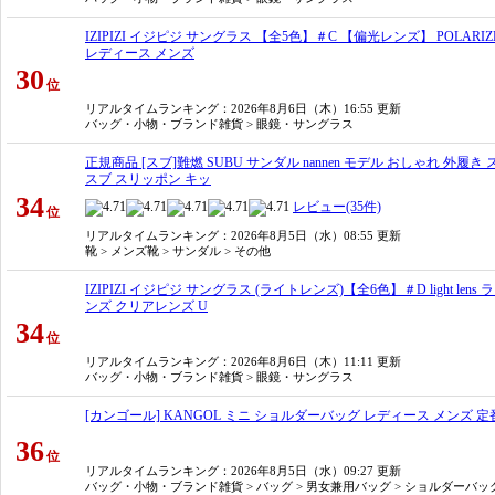
IZIPIZI イジピジ サングラス 【全5色】＃C 【偏光レンズ】 POLARI
レディース メンズ
30
位
リアルタイムランキング
：2026年8月6日（木）16:55 更新
バッグ・小物・ブランド雑貨 > 眼鏡・サングラス
正規商品 [スブ]難燃 SUBU サンダル nannen モデル おしゃれ 外履
スブ スリッポン キッ
34
レビュー(35件)
位
リアルタイムランキング
：2026年8月5日（水）08:55 更新
靴 > メンズ靴 > サンダル > その他
IZIPIZI イジピジ サングラス (ライトレンズ)【全6色】＃D light 
ンズ クリアレンズ U
34
位
リアルタイムランキング
：2026年8月6日（木）11:11 更新
バッグ・小物・ブランド雑貨 > 眼鏡・サングラス
[カンゴール] KANGOL ミニ ショルダーバッグ レディース メンズ 定
36
位
リアルタイムランキング
：2026年8月5日（水）09:27 更新
バッグ・小物・ブランド雑貨 > バッグ > 男女兼用バッグ > ショルダー