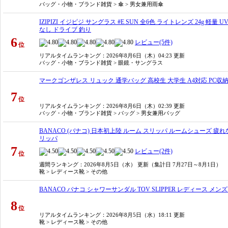
バッグ・小物・ブランド雑貨 > 傘 > 男女兼用雨傘
IZIPIZI イジピジ サングラス #E SUN 全6色 ライトレンズ 24g 
なし ドライブ 釣り
6
レビュー(5件)
位
リアルタイムランキング
：2026年8月6日（木）04:23 更新
バッグ・小物・ブランド雑貨 > 眼鏡・サングラス
マークゴンザレス リュック 通学バッグ 高校生 大学生 A4対応 PC収納 バックパッ
7
位
リアルタイムランキング
：2026年8月6日（木）02:39 更新
バッグ・小物・ブランド雑貨 > バッグ > 男女兼用バッグ
BANACO (バナコ) 日本初上陸 ルーム スリッパ ルームシューズ 疲れ
リッパ
7
レビュー(2件)
位
週間ランキング
：2026年8月5日（水） 更新（集計日 7月27日～8月1日）
靴 > レディース靴 > その他
BANACO バナコ シャワーサンダル TOV SLIPPER レディース メ
8
位
リアルタイムランキング
：2026年8月5日（水）18:11 更新
靴 > レディース靴 > その他