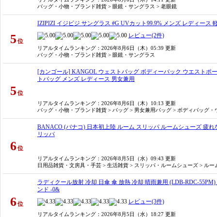
バッグ・小物・ブランド雑貨 > 眼鏡・サングラス > 老眼鏡
IZIPIZI イジピジ サングラス #G UVカット99.9% メンズ レディー
5
レビュー(2件)
位
リアルタイムランキング
：2026年8月6日（木）05:39 更新
バッグ・小物・ブランド雑貨 > 眼鏡・サングラス
[カンゴール] KANGOL ウェストバッグ ボディーバック ウエストポー
トバッグ メンズ レディース 男女兼用
5
位
リアルタイムランキング
：2026年8月6日（木）10:13 更新
バッグ・小物・ブランド雑貨 > バッグ > 男女兼用バッグ > ボディバッグ
BANACO (バナコ) 日本初上陸 ルーム スリッパ ルームシューズ 疲れ
リッパ
6
位
リアルタイムランキング
：2026年8月5日（水）09:43 更新
日用品雑貨・文房具・手芸 > 生活雑貨 > スリッパ・ルームシューズ > ル
ラディクール放射 冷却 日傘 傘 放熱 冷却 晴雨兼用 (LDB-RDC-55PM) 
ンド -0&
6
レビュー(3件)
位
リアルタイムランキング
：2026年8月5日（水）18:27 更新