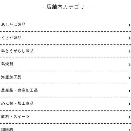
店舗内カテゴリ
あしたば製品
くさや製品
島とうがらし製品
島焼酎
海産加工品
農産品・農産加工品
めん類・加工食品
飲料・スイーツ
調味料