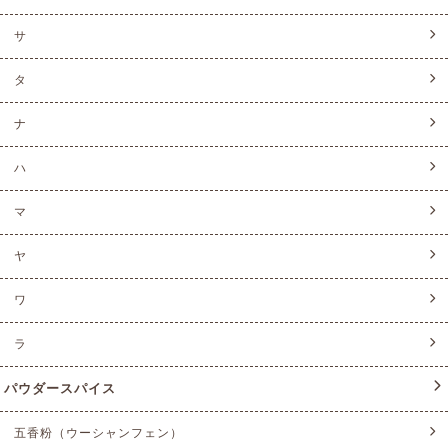
サ
タ
ナ
ハ
マ
ヤ
ワ
ラ
パウダースパイス
五香粉（ウーシャンフェン）