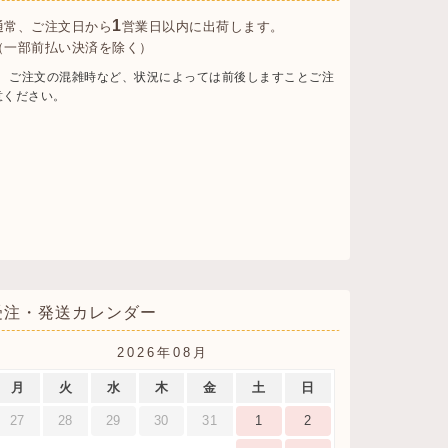
1
通常、ご注文日から
営業日以内に出荷します。
（一部前払い決済を除く）
ご注文の混雑時など、状況によっては前後しますことご注
意ください。
受注・発送カレンダー
2026年08月
月
火
水
木
金
土
日
27
28
29
30
31
1
2