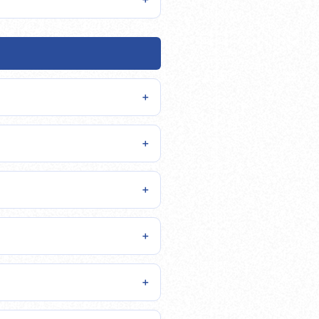
＋
＋
＋
＋
＋