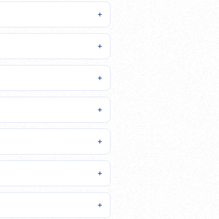
＋
＋
＋
＋
＋
＋
＋