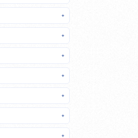
＋
＋
＋
＋
＋
＋
＋