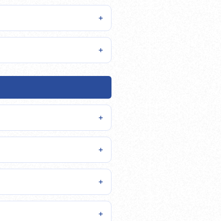
＋
＋
＋
＋
＋
＋