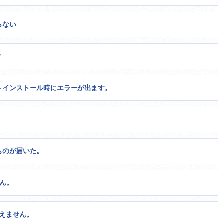
らない
？
フトインストール時にエラーが出ます。
。
うものが届いた。
せん。
使えません。