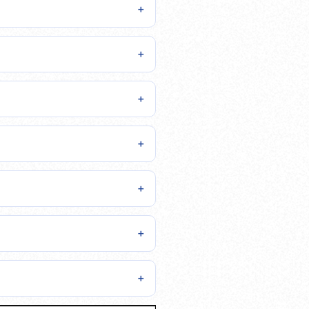
＋
＋
＋
＋
＋
＋
＋