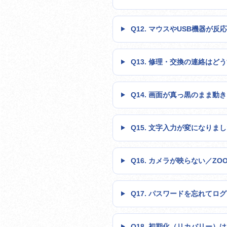
Q12. マウスやUSB機器が反
Q13. 修理・交換の連絡はど
Q14. 画面が真っ黒のまま動
Q15. 文字入力が変になりま
Q16. カメラが映らない／Z
Q17. パスワードを忘れてロ
Q18. 初期化（リカバリー）