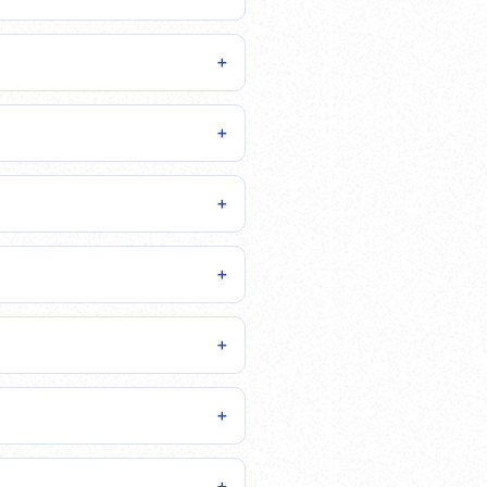
＋
＋
＋
＋
＋
＋
＋